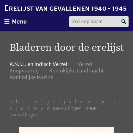
Erelijst van gevallenen 1940 - 1945
Zoek op naam
Overslaan
en
naar
de
Bladeren door de erelijst
inhoud
gaan
K.N.I.L. en Indisch Verzet
Verzet
Koopvaardij
Koninklijke Landmacht
Koninklijke Marine
a
b
c
d
e
f
g
h
i
j
k
l
m
n
o
p
q
r
s
t
u
v
w
y
z
aanvullingen
meer
aanvullingen