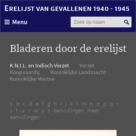
Erelijst van gevallenen 1940 - 1945
Zoek op naam
Overslaan
en
naar
de
Bladeren door de erelijst
inhoud
gaan
K.N.I.L. en Indisch Verzet
Verzet
Koopvaardij
Koninklijke Landmacht
Koninklijke Marine
a
b
c
d
e
f
g
h
i
j
k
l
m
n
o
p
q
r
s
t
u
v
w
y
z
aanvullingen
meer
aanvullingen