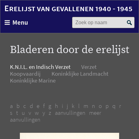
Erelijst van gevallenen 1940 - 1945
Zoek op naam
Overslaan
en
naar
de
Bladeren door de erelijst
inhoud
gaan
K.N.I.L. en Indisch Verzet
Verzet
Koopvaardij
Koninklijke Landmacht
Koninklijke Marine
a
b
c
d
e
f
g
h
i
j
k
l
m
n
o
p
q
r
s
t
u
v
w
y
z
aanvullingen
meer
aanvullingen