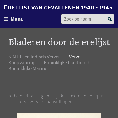
Erelijst van gevallenen 1940 - 1945
Zoek op naam
Overslaan
en
naar
de
Bladeren door de erelijst
inhoud
gaan
K.N.I.L. en Indisch Verzet
Verzet
Koopvaardij
Koninklijke Landmacht
Koninklijke Marine
a
b
c
d
e
f
g
h
i
j
k
l
m
n
o
p
q
r
s
t
u
v
w
y
z
aanvullingen