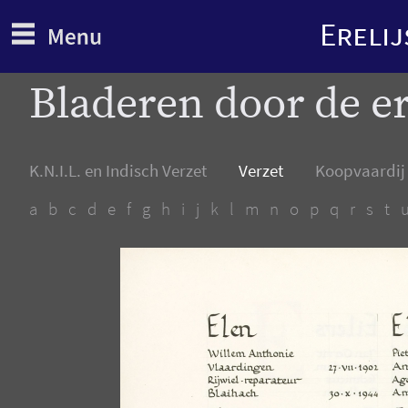
Erelij
Overslaan
Bladeren door de er
en
naar
de
inhoud
gaan
K.N.I.L. en Indisch Verzet
Verzet
Koopvaardij
a
b
c
d
e
f
g
h
i
j
k
l
m
n
o
p
q
r
s
t