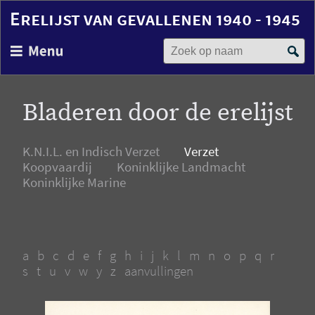
Erelijst van gevallenen 1940 - 1945
Zoek op naam
Overslaan
en
naar
de
Bladeren door de erelijst
inhoud
gaan
K.N.I.L. en Indisch Verzet
Verzet
Koopvaardij
Koninklijke Landmacht
Koninklijke Marine
a
b
c
d
e
f
g
h
i
j
k
l
m
n
o
p
q
r
s
t
u
v
w
y
z
aanvullingen