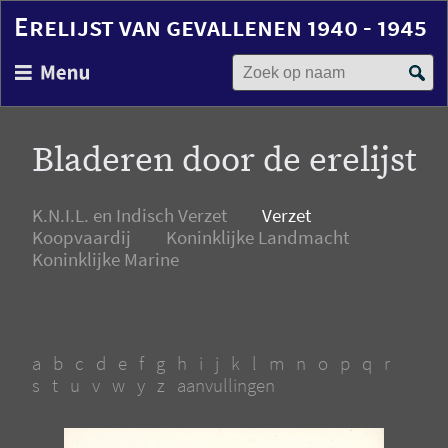
Erelijst van gevallenen 1940 - 1945
Zoek op naam
Overslaan
en
naar
de
Bladeren door de erelijst
inhoud
gaan
K.N.I.L. en Indisch Verzet
Verzet
Koopvaardij
Koninklijke Landmacht
Koninklijke Marine
a
b
c
d
e
f
g
h
i
j
k
l
m
n
o
p
q
r
s
t
u
v
w
y
z
aanvullingen