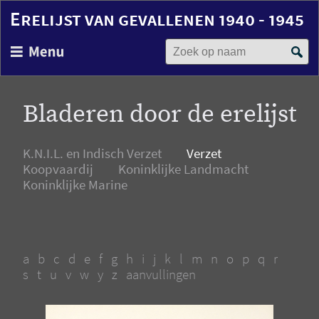
Erelijst van gevallenen 1940 - 1945
Zoek op naam
Overslaan
en
naar
de
Bladeren door de erelijst
inhoud
gaan
K.N.I.L. en Indisch Verzet
Verzet
Koopvaardij
Koninklijke Landmacht
Koninklijke Marine
a
b
c
d
e
f
g
h
i
j
k
l
m
n
o
p
q
r
s
t
u
v
w
y
z
aanvullingen