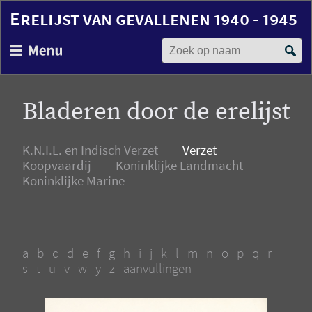
Erelijst van gevallenen 1940 - 1945
Zoek op naam
Overslaan
en
naar
de
Bladeren door de erelijst
inhoud
gaan
K.N.I.L. en Indisch Verzet
Verzet
Koopvaardij
Koninklijke Landmacht
Koninklijke Marine
a
b
c
d
e
f
g
h
i
j
k
l
m
n
o
p
q
r
s
t
u
v
w
y
z
aanvullingen