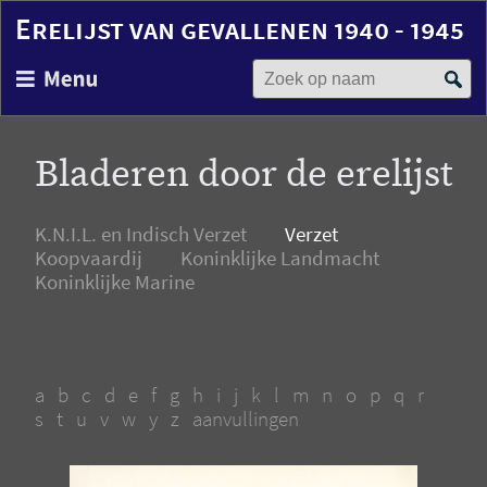
Erelijst van gevallenen 1940 - 1945
Zoek op naam
Overslaan
en
naar
de
Bladeren door de erelijst
inhoud
gaan
K.N.I.L. en Indisch Verzet
Verzet
Koopvaardij
Koninklijke Landmacht
Koninklijke Marine
a
b
c
d
e
f
g
h
i
j
k
l
m
n
o
p
q
r
s
t
u
v
w
y
z
aanvullingen