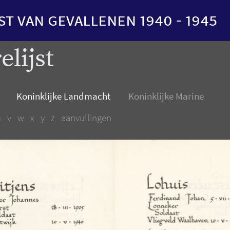
st van gevallenen 1940 - 1945
elijst
Koninklijke Landmacht
Koninklijke Marine
u
v
w
x
y
z
aanvullingen