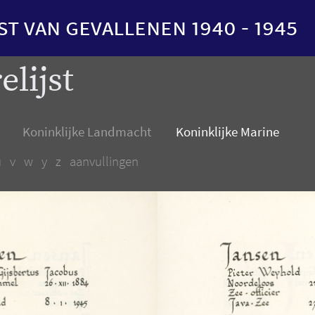
st van gevallenen 1940 - 1945
elijst
Koninklijke Landmacht
Koninklijke Marine
u
v
w
y
z
aanvullingen