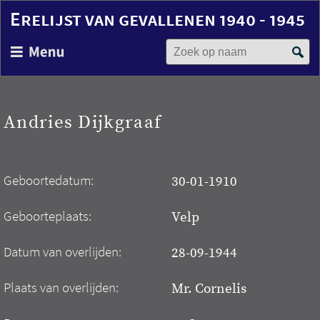
Erelijst van gevallenen 1940 - 1945
Zoek op naam
Overslaan
en
naar
de
inhoud
Andries Dijkgraaf
gaan
Geboortedatum:
30-01-1910
Geboorteplaats:
Velp
Datum van overlijden:
28-09-1944
Plaats van overlijden:
Mr. Cornelis