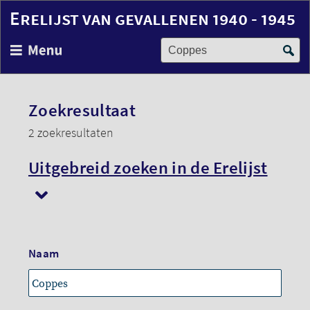
Erelijst van gevallenen 1940 - 1945
Zoek op naam
Overslaan
en
naar
de
inhoud
Zoekresultaat
gaan
2 zoekresultaten
Uitgebreid zoeken in de Erelijst
Naam