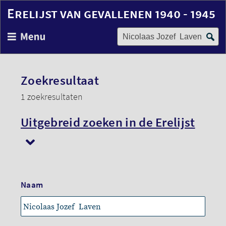
Erelijst van gevallenen 1940 - 1945
Zoek op naam
Overslaan
en
naar
de
inhoud
Zoekresultaat
gaan
1 zoekresultaten
Uitgebreid zoeken in de Erelijst
Naam