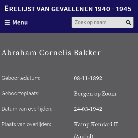
Erelijst van gevallenen 1940 - 1945
Zoek op naam
Overslaan
en
naar
de
inhoud
Abraham Cornelis Bakker
gaan
Geboortedatum:
08-11-1892
Geboorteplaats:
Bergen op Zoom
Datum van overlijden:
24-03-1942
Plaats van overlijden:
Kamp Kendari II
(Antjol)