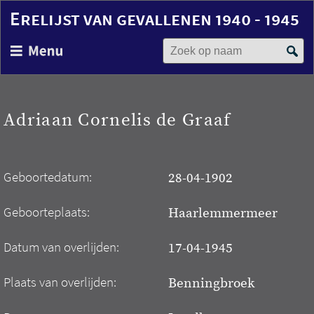
Erelijst van gevallenen 1940 - 1945
Zoek op naam
Overslaan
en
naar
de
inhoud
Adriaan Cornelis de Graaf
gaan
Geboortedatum:
28-04-1902
Geboorteplaats:
Haarlemmermeer
Datum van overlijden:
17-04-1945
Plaats van overlijden:
Benningbroek