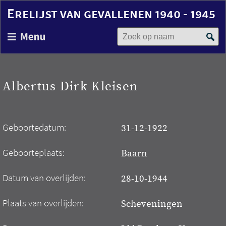
Erelijst van gevallenen 1940 - 1945
Zoek op naam
Overslaan
en
naar
de
inhoud
Albertus Dirk Kleisen
gaan
Geboortedatum:
31-12-1922
Geboorteplaats:
Baarn
Datum van overlijden:
28-10-1944
Plaats van overlijden:
Scheveningen