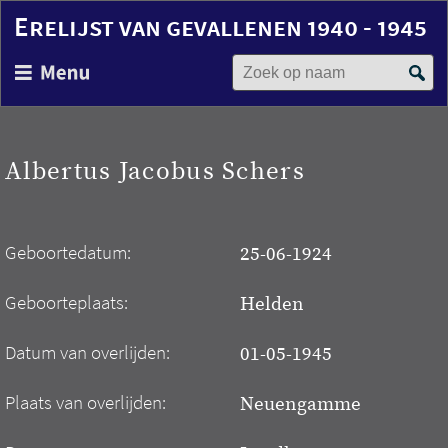
Erelijst van gevallenen 1940 - 1945
Zoek op naam
Overslaan
en
naar
de
inhoud
Albertus Jacobus Schers
gaan
Geboortedatum:
25-06-1924
Geboorteplaats:
Helden
Datum van overlijden:
01-05-1945
Plaats van overlijden:
Neuengamme