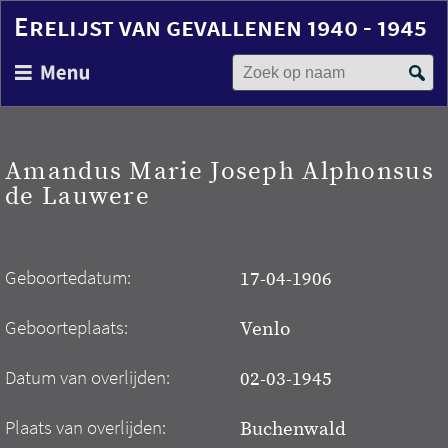
Erelijst van gevallenen 1940 - 1945
Zoek op naam
Overslaan
en
naar
de
inhoud
Amandus Marie Joseph Alphonsus
gaan
de Lauwere
Geboortedatum:
17-04-1906
Geboorteplaats:
Venlo
Datum van overlijden:
02-03-1945
Plaats van overlijden:
Buchenwald