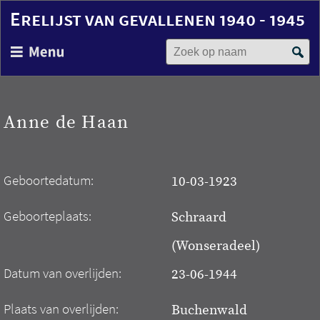
Erelijst van gevallenen 1940 - 1945
Zoek op naam
Overslaan
en
naar
de
inhoud
Anne de Haan
gaan
Geboortedatum:
10-03-1923
Geboorteplaats:
Schraard
(Wonseradeel)
Datum van overlijden:
23-06-1944
Plaats van overlijden:
Buchenwald