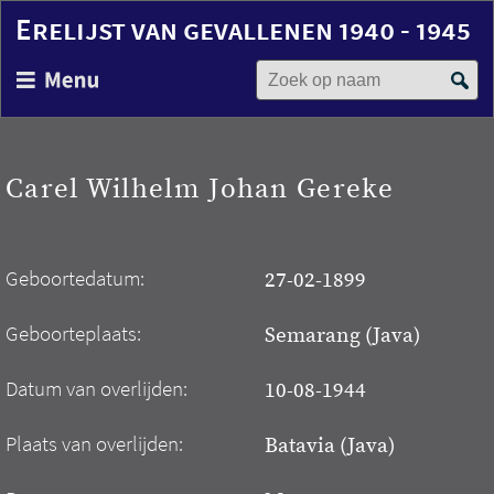
Erelijst van gevallenen 1940 - 1945
Zoek op naam
Overslaan
en
naar
de
inhoud
Carel Wilhelm Johan Gereke
gaan
Geboortedatum:
27-02-1899
Geboorteplaats:
Semarang (Java)
Datum van overlijden:
10-08-1944
Plaats van overlijden:
Batavia (Java)