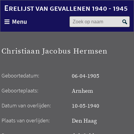
Erelijst van gevallenen 1940 - 1945
Zoek op naam
Overslaan
en
naar
de
inhoud
Christiaan Jacobus Hermsen
gaan
Geboortedatum:
06-04-1905
Geboorteplaats:
Arnhem
Datum van overlijden:
10-05-1940
Plaats van overlijden:
Den Haag