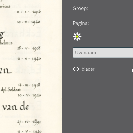
Groep:
Pagina:
blader