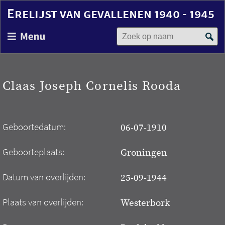
Erelijst van gevallenen 1940 - 1945
Zoek op naam
Overslaan
en
naar
de
inhoud
Claas Joseph Cornelis Rooda
gaan
Geboortedatum:
06-07-1910
Geboorteplaats:
Groningen
Datum van overlijden:
25-09-1944
Plaats van overlijden:
Westerbork