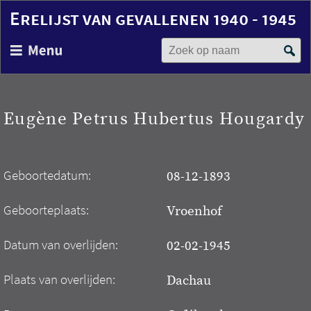
Erelijst van gevallenen 1940 - 1945
Zoek op naam
Overslaan
en
naar
de
inhoud
Eugène Petrus Hubertus Hougardy
gaan
Geboortedatum:
08-12-1893
Geboorteplaats:
Vroenhof
Datum van overlijden:
02-02-1945
Plaats van overlijden:
Dachau