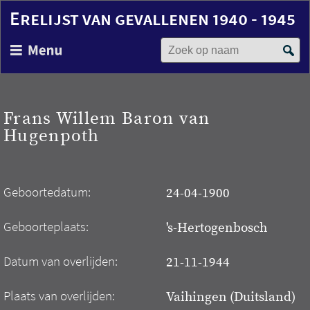
Erelijst van gevallenen 1940 - 1945
Zoek op naam
Overslaan
en
naar
de
inhoud
Frans Willem Baron van
gaan
Hugenpoth
Geboortedatum:
24-04-1900
Geboorteplaats:
's-Hertogenbosch
Datum van overlijden:
21-11-1944
Plaats van overlijden:
Vaihingen (Duitsland)