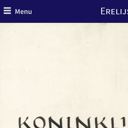
Erelij
Overslaan
en
naar
de
inhoud
gaan