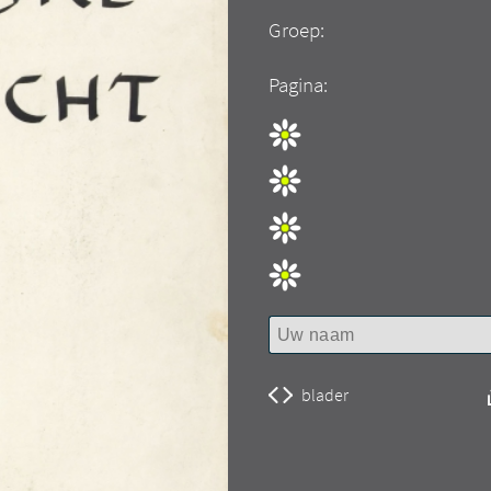
Groep:
Pagina:
blader