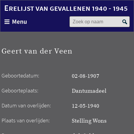
Erelijst van gevallenen 1940 - 1945
Zoek op naam
Overslaan
en
naar
de
inhoud
Geert van der Veen
gaan
Geboortedatum:
02-08-1907
Geboorteplaats:
Dantumadeel
Datum van overlijden:
12-05-1940
Plaats van overlijden:
Stelling Wons