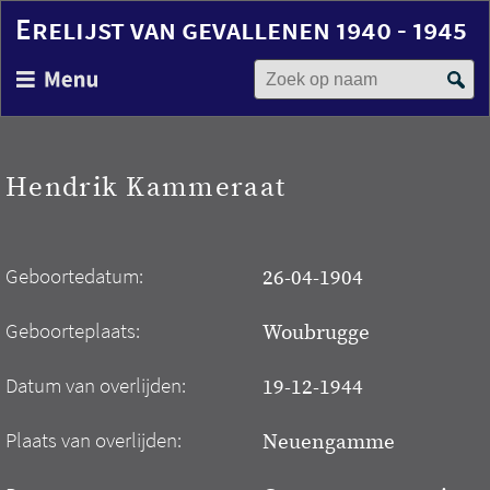
Erelijst van gevallenen 1940 - 1945
Zoek op naam
Overslaan
en
naar
de
inhoud
Hendrik Kammeraat
gaan
Geboortedatum:
26-04-1904
Geboorteplaats:
Woubrugge
Datum van overlijden:
19-12-1944
Plaats van overlijden:
Neuengamme