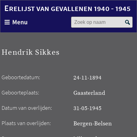
Erelijst van gevallenen 1940 - 1945
Zoek op naam
Overslaan
en
naar
de
inhoud
Hendrik Sikkes
gaan
Geboortedatum:
24-11-1894
Geboorteplaats:
Gaasterland
Datum van overlijden:
31-05-1945
Plaats van overlijden:
Bergen-Belsen