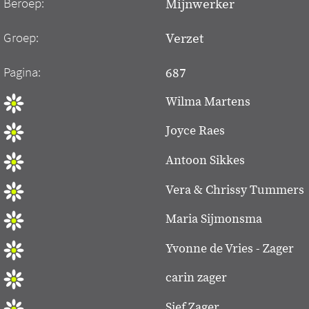
Beroep:
Mijnwerker
Groep:
Verzet
Pagina:
687
Wilma Martens
Joyce Raes
Antoon Sikkes
Vera & Chrissy Tummers
Maria Sijmonsma
Yvonne de Vries - Zager
carin zager
Sjef Zager