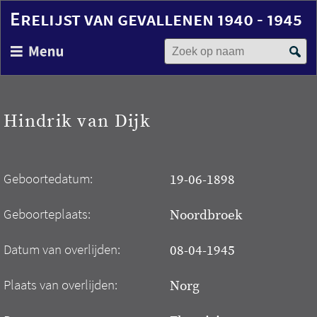
Erelijst van gevallenen 1940 - 1945
Zoek op naam
Overslaan
en
naar
de
inhoud
Hindrik van Dijk
gaan
Geboortedatum:
19-06-1898
Geboorteplaats:
Noordbroek
Datum van overlijden:
08-04-1945
Plaats van overlijden:
Norg