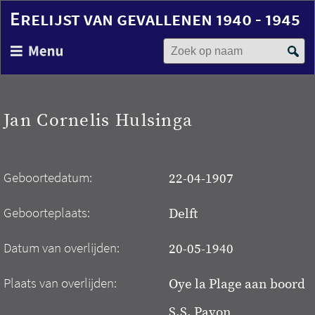
Erelijst van gevallenen 1940 - 1945
Zoek op naam
Overslaan
en
naar
de
inhoud
Jan Cornelis Hulsinga
gaan
Geboortedatum:
22-04-1907
Geboorteplaats:
Delft
Datum van overlijden:
20-05-1940
Plaats van overlijden:
Oye la Plage aan boord
S.S. Pavon