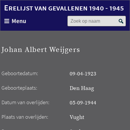
Erelijst van gevallenen 1940 - 1945
Zoek op naam
Overslaan
en
naar
de
inhoud
Johan Albert Weijgers
gaan
Geboortedatum:
09-04-1923
Geboorteplaats:
Den Haag
Datum van overlijden:
05-09-1944
Plaats van overlijden:
Vught