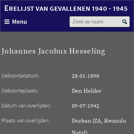
Erelijst van gevallenen 1940 - 1945
Zoek op naam
Overslaan
en
naar
de
inhoud
Johannes Jacobus Hesseling
gaan
Geboortedatum:
28-01-1890
Geboorteplaats:
Den Helder
Datum van overlijden:
09-07-1942
Plaats van overlijden:
Durban (ZA, Kwazulu
Natal)