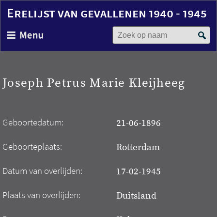
Erelijst van gevallenen 1940 - 1945
Zoek op naam
Overslaan
en
naar
de
inhoud
Joseph Petrus Marie Kleijheeg
gaan
Geboortedatum:
21-06-1896
Geboorteplaats:
Rotterdam
Datum van overlijden:
17-02-1945
Plaats van overlijden:
Duitsland