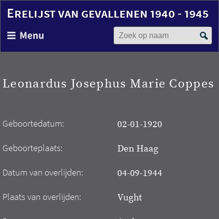
Erelijst van gevallenen 1940 - 1945
Zoek op naam
Overslaan
en
naar
de
inhoud
Leonardus Josephus Marie Coppes
gaan
Geboortedatum:
02-01-1920
Geboorteplaats:
Den Haag
Datum van overlijden:
04-09-1944
Plaats van overlijden:
Vught