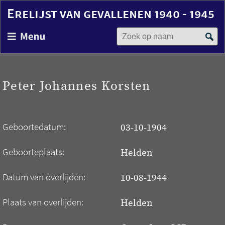
Erelijst van gevallenen 1940 - 1945
Zoek op naam
Overslaan
en
naar
de
inhoud
Peter Johannes Korsten
gaan
Geboortedatum:
03-10-1904
Geboorteplaats:
Helden
Datum van overlijden:
10-08-1944
Plaats van overlijden:
Helden