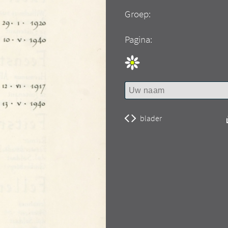
Groep:
Pagina:
blader