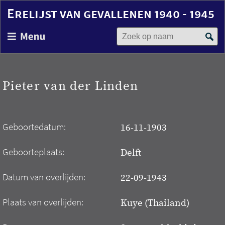
Erelijst van gevallenen 1940 - 1945
Zoek op naam
Overslaan
en
naar
de
inhoud
Pieter van der Linden
gaan
Geboortedatum:
16-11-1903
Geboorteplaats:
Delft
Datum van overlijden:
22-09-1943
Plaats van overlijden:
Kuye (Thailand)