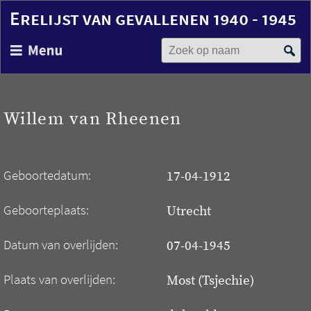
Erelijst van gevallenen 1940 - 1945
Zoek op naam
Overslaan
en
naar
de
inhoud
Willem van Rheenen
gaan
Geboortedatum:
17-04-1912
Geboorteplaats:
Utrecht
Datum van overlijden:
07-04-1945
Plaats van overlijden:
Most (Tsjechie)