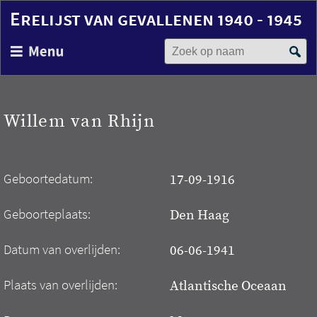
Erelijst van gevallenen 1940 - 1945
Zoek op naam
Overslaan
en
naar
de
inhoud
Willem van Rhijn
gaan
Geboortedatum:
17-09-1916
Geboorteplaats:
Den Haag
Datum van overlijden:
06-06-1941
Plaats van overlijden:
Atlantische Oceaan