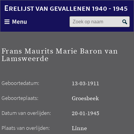
Erelijst van gevallenen 1940 - 1945
Zoek op naam
Overslaan
en
naar
de
inhoud
Frans Maurits Marie Baron van
gaan
Lamsweerde
Geboortedatum:
13-03-1911
Geboorteplaats:
Groesbeek
Datum van overlijden:
20-01-1945
Plaats van overlijden:
Linne